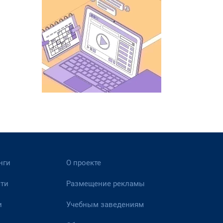
нги
О проекте
ти
Размещение рекламы
и
Учебным заведениям