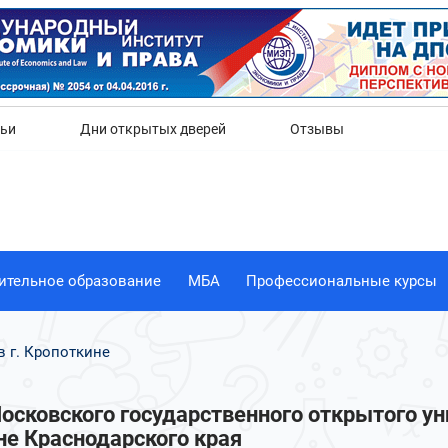
Да
Нет
тьи
Дни открытых дверей
Отзывы
ительное образование
МБА
Профессиональные курсы
 г. Кропоткине
сковского государственного открытого уни
не Краснодарского края