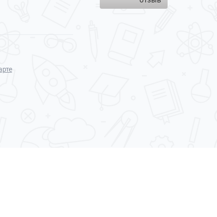
отзыв
арте